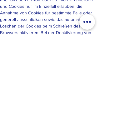
und Cookies nur im Einzelfall erlauben, die
Annahme von Cookies für bestimmte Fälle oder
generell ausschließen sowie das automatische
Löschen der Cookies beim Schließen des
Browsers aktivieren. Bei der Deaktivierung von
Cookies kann die Funktionalität dieser Website
eingeschränkt sein.
Soweit Cookies von Drittunternehmen oder zu
Analysezwecken eingesetzt werden, werden wir
Sie hierüber im Rahmen dieser
Datenschutzerklärung gesondert informieren und
ggf. eine Einwilligung abfragen.
Server-Log-Dateien
Der Provider der Seiten erhebt und speichert
automatisch Informationen in so genannten Server-
Log-Dateien, die Ihr Browser automatisch an uns
übermittelt. Dies sind:
Browsertyp und Browserversion
verwendetes Betriebssystem
Referrer URL